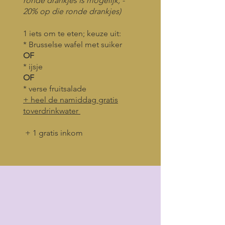
ronde drankjes is mogelijk, -
20% op die ronde drankjes)
1 iets om te eten; keuze uit:
* Brusselse wafel met suiker
OF
* ijsje
OF
* verse fruitsalade
+ heel de namiddag gratis
toverdrinkwater
+ 1 gratis inkom