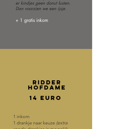
er kindjes geen donut lusten.
Dan voorzien we een ijsje.
+ 1 gratis inkom
Ridder
hofdame
14 euro
1 inkom
1 drankje naar keuze
(extra